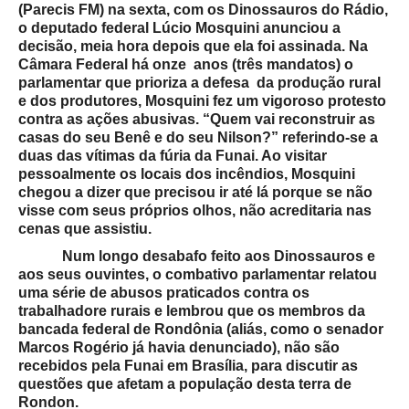
(Parecis FM) na sexta, com os Dinossauros do Rádio,
o deputado federal Lúcio Mosquini anunciou a
decisão, meia hora depois que ela foi assinada. Na
Câmara Federal há onze anos (três mandatos) o
parlamentar que prioriza a defesa da produção rural
e dos produtores, Mosquini fez um vigoroso protesto
contra as ações abusivas. “Quem vai reconstruir as
casas do seu Benê e do seu Nilson?” referindo-se a
duas das vítimas da fúria da Funai. Ao visitar
pessoalmente os locais dos incêndios, Mosquini
chegou a dizer que precisou ir até lá porque se não
visse com seus próprios olhos, não acreditaria nas
cenas que assistiu.
Num longo desabafo feito aos Dinossauros e
aos seus ouvintes, o combativo parlamentar relatou
uma série de abusos praticados contra os
trabalhadore rurais e lembrou que os membros da
bancada federal de Rondônia (aliás, como o senador
Marcos Rogério já havia denunciado), não são
recebidos pela Funai em Brasília, para discutir as
questões que afetam a população desta terra de
Rondon.