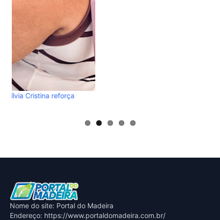
RES
abs
ver
Nome do site: Portal do Madeira
Endereço: https://www.portaldomadeira.com.br/