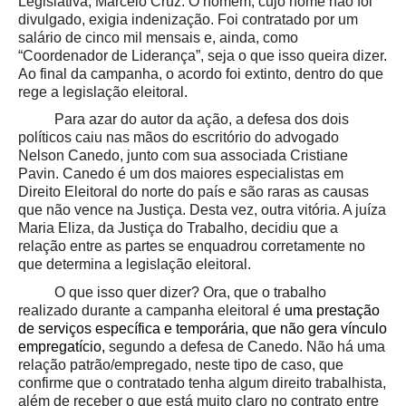
Legislativa, Marcelo Cruz. O homem, cujo nome não foi
divulgado, exigia indenização. Foi contratado por um
salário de cinco mil mensais e, ainda, como
“Coordenador de Liderança”, seja o que isso queira dizer.
Ao final da campanha, o acordo foi extinto, dentro do que
rege a legislação eleitoral.
Para azar do autor da ação, a defesa dos dois
políticos caiu nas mãos do escritório do advogado
Nelson Canedo, junto com sua associada Cristiane
Pavin. Canedo é um dos maiores especialistas em
Direito Eleitoral do norte do país e são raras as causas
que não vence na Justiça. Desta vez, outra vitória. A juíza
Maria Eliza, da Justiça do Trabalho, decidiu que a
relação entre as partes se enquadrou corretamente no
que determina a legislação eleitoral.
O que isso quer dizer? Ora, que o trabalho
realizado durante a campanha eleitoral é
uma prestação
de serviços específica e temporária, que não gera vínculo
empregatício,
segundo a defesa de Canedo. Não há uma
relação patrão/empregado, neste tipo de caso, que
confirme que o contratado tenha algum direito trabalhista,
além de receber o que está muito claro no contrato entre