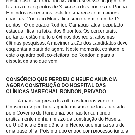
Neste caso, se Fernando Máximo estivesse no jogo, ele
ficaria a cinco pontos de Sílvia e a dois pontos de Rocha.
Em todos os cenários, este trio aparece com maiores
chances. Confúcio Moura fica sempre em torno de 12
pontos. O delegado Rodrigo Camargo, atual deputado
estadual, fica na faixa dos 8 pontos. Os percentuais,
portanto, estão muito próximos dos registrados nas
últimas pesquisas. A movimentação dos candidatos deve
esquentar a partir de agora. Neste momento, contudo, é
este o quadro político-eleitoral de Rondônia para a
disputa do ano que vem.
CONSÓRCIO QUE PERDEU O HEURO ANUNCIA
AGORA CONSTRUÇÃO DO HOSPITAL DAS
CLÍNICAS MARECHAL RONDON, PRIVADO
A maior surpresa dos últimos tempos vem do
Consórcio Vigor Turé, aquele mesmo que foi cancelado
pelo Governo de Rondônia, por não ter cumprido
praticamente nenhum prazo da construção do Hospital
de Urgência e Emergência, o Heuro, que nunca saiu de
uma base pífia. Pois o grupo entrou com processo junto à