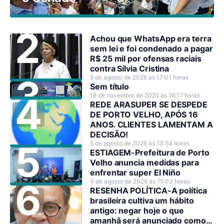
Achou que WhatsApp era terra
sem lei e foi condenado a pagar
R$ 25 mil por ofensas raciais
contra Sílvia Cristina
5 de agosto de 2026 às 17:01 horas
Sem título
18 de novembro de 2025 às 16:17 horas
REDE ARASUPER SE DESPEDE
DE PORTO VELHO, APÓS 16
ANOS. CLIENTES LAMENTAM A
DECISÃO!
5 de agosto de 2026 às 13:54 horas
ESTIAGEM-Prefeitura de Porto
Velho anuncia medidas para
enfrentar super El Niño
4 de agosto de 2026 às 15:03 horas
RESENHA POLÍTICA-A política
brasileira cultiva um hábito
antigo: negar hoje o que
amanhã será anunciado como