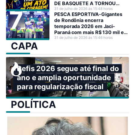
DE BASQUETE A TORNOU
HEROÍNA NO SEU PAÍS
31 de julho de 2026 às 15:48 horas
PESCA ESPORTIVA-Gigantes
de Rondônia encerra
temporada 2026 em Jaci-
Paraná com mais R$ 130 mil em
premiações
31 de julho de 2026 às 15:46 horas
CAPA
Refis 2026 segue até final do
ano e amplia oportunidade
para regularização fiscal
POLÍTICA