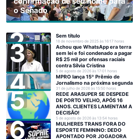
confirmação de seu nome para
o Senado
Sem título
18 de novembro de 2025 às 16:17 horas
Achou que WhatsApp era terra
sem lei e foi condenado a pagar
R$ 25 mil por ofensas raciais
contra Sílvia Cristina
5 de agosto de 2026 às 17:01 horas
MPRO lança 15º Prêmio de
Jornalismo na próxima segunda
31 de julho de 2026 às 15:50 horas
REDE ARASUPER SE DESPEDE
DE PORTO VELHO, APÓS 16
ANOS. CLIENTES LAMENTAM A
DECISÃO!
5 de agosto de 2026 às 13:54 horas
MULHERES TRANS FORA DO
ESPORTE FEMININO: DEDO
APONTADO POR JOGADORA