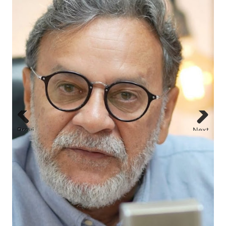
ELEIÇÕES 2026- Prop
de agosto
Previ
Next
ous