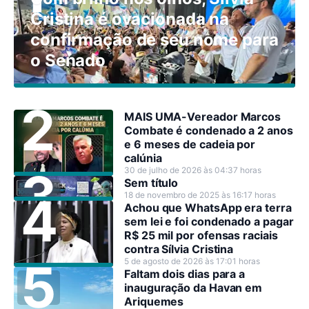
Cristina é ovacionada na
confirmação de seu nome para
o Senado
MAIS UMA-Vereador Marcos
Combate é condenado a 2 anos
e 6 meses de cadeia por
calúnia
30 de julho de 2026 às 04:37 horas
Sem título
18 de novembro de 2025 às 16:17 horas
Achou que WhatsApp era terra
sem lei e foi condenado a pagar
R$ 25 mil por ofensas raciais
contra Sílvia Cristina
5 de agosto de 2026 às 17:01 horas
Faltam dois dias para a
inauguração da Havan em
Ariquemes