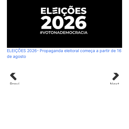
ELEIÇÕES 2026- Propaganda eleitoral começa a partir de 16
de agosto
ELE
de 
Previ
Next
ous