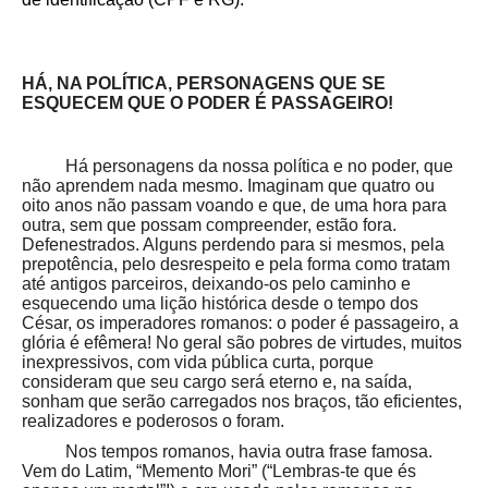
HÁ, NA POLÍTICA, PERSONAGENS QUE SE
ESQUECEM QUE O PODER É PASSAGEIRO!
Há personagens da nossa política e no poder, que
não aprendem nada mesmo. Imaginam que quatro ou
oito anos não passam voando e que, de uma hora para
outra, sem que possam compreender, estão fora.
Defenestrados. Alguns perdendo para si mesmos, pela
prepotência, pelo desrespeito e pela forma como tratam
até antigos parceiros, deixando-os pelo caminho e
esquecendo uma lição histórica desde o tempo dos
César, os imperadores romanos: o poder é passageiro, a
glória é efêmera! No geral são pobres de virtudes, muitos
inexpressivos, com vida pública curta, porque
consideram que seu cargo será eterno e, na saída,
sonham que serão carregados nos braços, tão eficientes,
realizadores e poderosos o foram.
Nos tempos romanos, havia outra frase famosa.
Vem do Latim,
“Memento Mori” (“Lembras-te que és