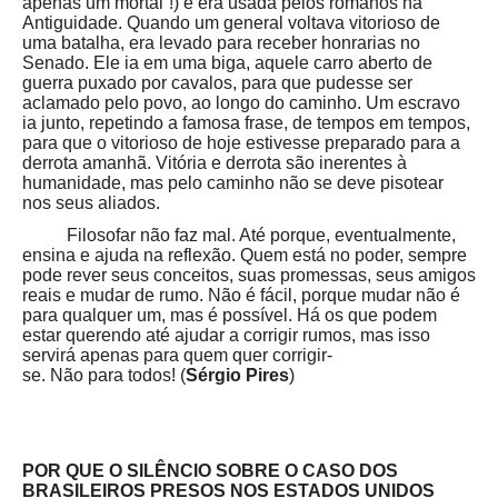
apenas um mortal”!) e era usada pelos romanos na
Antiguidade. Quando um general voltava vitorioso de
uma batalha, era levado para receber honrarias no
Senado. Ele ia em uma biga, aquele carro aberto de
guerra puxado por cavalos, para que pudesse ser
aclamado pelo povo, ao longo do caminho. Um escravo
ia junto, repetindo a famosa frase, de tempos em tempos,
para que o vitorioso de hoje estivesse preparado para a
derrota amanhã. Vitória e derrota são inerentes à
humanidade, mas pelo caminho não se deve pisotear
nos seus aliados.
Filosofar não faz mal. Até porque, eventualmente,
ensina e ajuda na reflexão. Quem está no poder, sempre
pode rever seus conceitos, suas promessas, seus amigos
reais e mudar de rumo. Não é fácil, porque mudar não é
para qualquer um, mas é possível.
Há os que podem
estar querendo até ajudar a corrigir rumos, mas isso
servirá apenas para quem quer corrigir-
se. Não para todos! (
Sérgio Pires
)
POR QUE O SILÊNCIO SOBRE O CASO DOS
BRASILEIROS PRESOS NOS ESTADOS UNIDOS