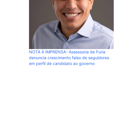
NOTA À IMPRENSA- Assessoria de Furia
denuncia crescimento falso de seguidores
em perfil de candidato ao governo
RESENHA 
política
contrári
e entreg
pa, Sílvia
 contra a