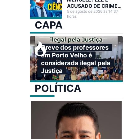
ACUSADO DE CRIMES
CONTRA A
5 de agosto de 2026 às 14:37
horas
HUMANIDADE,
CAPA
QUANDO PODERIA
TER SALVADO
MILHÕES DE VIDAS
Greve dos professores
em Porto Velho é
considerada ilegal pela
Justiça
POLÍTICA