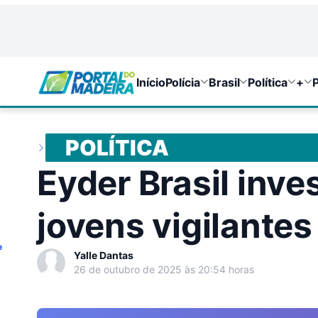
Início
Polícia
Brasil
Política
+
P
POLÍTICA
Eyder Brasil inv
jovens vigilante
e
Yalle Dantas
26 de outubro de 2025 às 20:54 horas