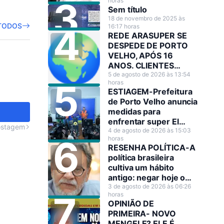
horas
Cristina
Sem título
18 de novembro de 2025 às
TODOS
16:17 horas
REDE ARASUPER SE
DESPEDE DE PORTO
VELHO, APÓS 16
ANOS. CLIENTES
LAMENTAM A
5 de agosto de 2026 às 13:54
horas
DECISÃO!
ESTIAGEM-Prefeitura
de Porto Velho anuncia
medidas para
enfrentar super El
ostagem
Niño
4 de agosto de 2026 às 15:03
horas
RESENHA POLÍTICA-A
política brasileira
cultiva um hábito
antigo: negar hoje o
que amanhã será
3 de agosto de 2026 às 06:26
horas
anunciado como
OPINIÃO DE
decisão estratégica.
PRIMEIRA- NOVO
MENGELE? ELE É