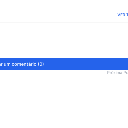
VER 
r um comentário (0)
Próxima P