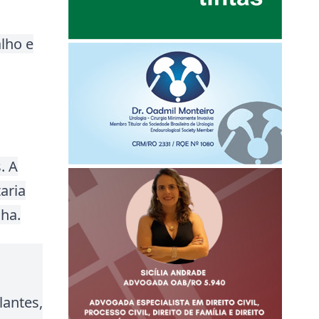
alho e
s
. A
aria
ha.
lantes,