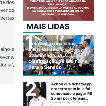
rte dos
ovendo
bertas
MAIS LIDAS
Com brilho nos olhos,
balho e
Sílvia Cristina é
ovacionada na
jovens,
confirmação de seu nome
dônia”,
para o Senado
Achou que WhatsApp
era terra sem lei e foi
condenado a pagar R$
25 mil por ofensas
raciais contra Sílvia
5 de agosto de 2026 às 17:01