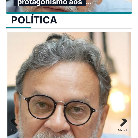
protagonismo aos
adversários.
POLÍTICA
ELEIÇÕES 2026- Propaganda eleitoral 
de agosto
Previ
Next
ous