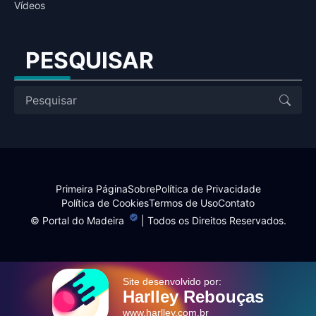
Vídeos
PESQUISAR
Primeira Página
Sobre
Política de Privacidade
Política de Cookies
Termos de Uso
Contato
©
Portal do Madeira
| Todos os Direitos Reservados.
Site desenvolvido por:
Harlley Rebouças
www.harlley.com.br