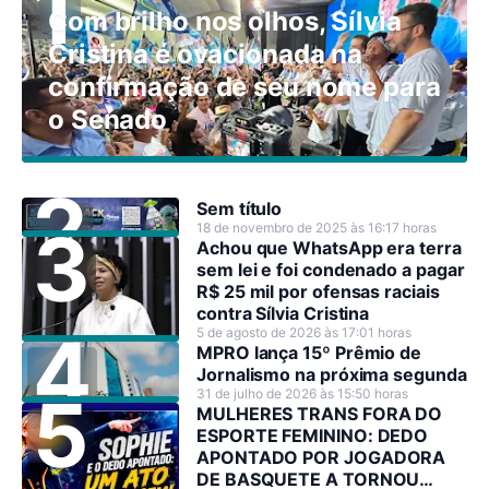
Com brilho nos olhos, Sílvia
Cristina é ovacionada na
confirmação de seu nome para
o Senado
Sem título
18 de novembro de 2025 às 16:17 horas
Achou que WhatsApp era terra
sem lei e foi condenado a pagar
R$ 25 mil por ofensas raciais
contra Sílvia Cristina
5 de agosto de 2026 às 17:01 horas
MPRO lança 15º Prêmio de
Jornalismo na próxima segunda
31 de julho de 2026 às 15:50 horas
MULHERES TRANS FORA DO
ESPORTE FEMININO: DEDO
APONTADO POR JOGADORA
DE BASQUETE A TORNOU