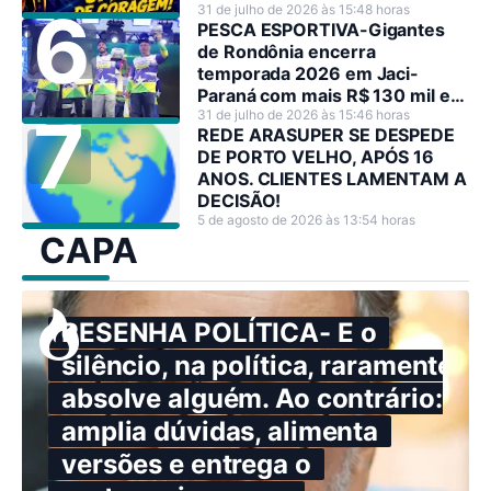
HEROÍNA NO SEU PAÍS
31 de julho de 2026 às 15:48 horas
PESCA ESPORTIVA-Gigantes
de Rondônia encerra
temporada 2026 em Jaci-
Paraná com mais R$ 130 mil em
premiações
31 de julho de 2026 às 15:46 horas
REDE ARASUPER SE DESPEDE
DE PORTO VELHO, APÓS 16
ANOS. CLIENTES LAMENTAM A
DECISÃO!
5 de agosto de 2026 às 13:54 horas
CAPA
RESENHA POLÍTICA- E o
silêncio, na política, raramente
absolve alguém. Ao contrário:
amplia dúvidas, alimenta
versões e entrega o