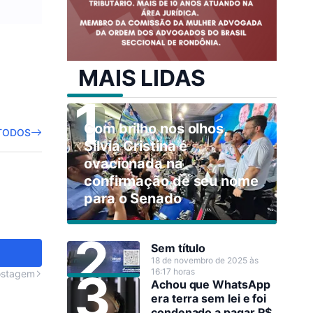
MAIS LIDAS
Com brilho nos olhos,
TODOS
Sílvia Cristina é
ovacionada na
confirmação de seu nome
para o Senado
Sem título
18 de novembro de 2025 às
16:17 horas
ostagem
Achou que WhatsApp
era terra sem lei e foi
condenado a pagar R$