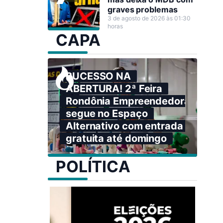
graves problemas
3 de agosto de 2026 às 01:30
horas
CAPA
SUCESSO NA
ABERTURA! 2ª Feira
Rondônia Empreendedora
segue no Espaço
Alternativo com entrada
gratuita até domingo
POLÍTICA