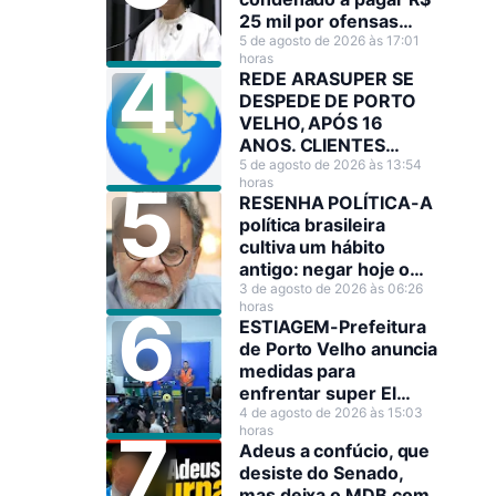
25 mil por ofensas
raciais contra Sílvia
5 de agosto de 2026 às 17:01
horas
Cristina
REDE ARASUPER SE
DESPEDE DE PORTO
VELHO, APÓS 16
ANOS. CLIENTES
LAMENTAM A
5 de agosto de 2026 às 13:54
horas
DECISÃO!
RESENHA POLÍTICA-A
política brasileira
cultiva um hábito
antigo: negar hoje o
que amanhã será
3 de agosto de 2026 às 06:26
horas
anunciado como
ESTIAGEM-Prefeitura
decisão estratégica.
de Porto Velho anuncia
medidas para
enfrentar super El
Niño
4 de agosto de 2026 às 15:03
horas
Adeus a confúcio, que
desiste do Senado,
mas deixa o MDB com