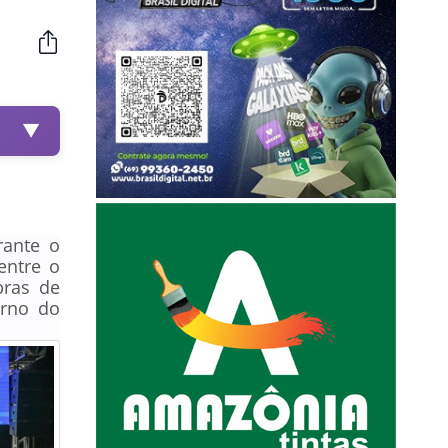
▼
rante o
entre o
bras de
erno do