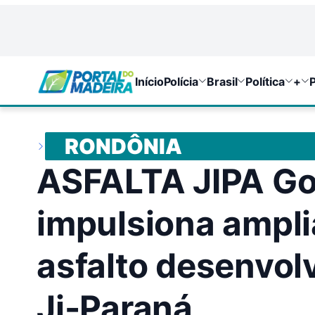
Início
Polícia
Brasil
Política
+
P
RONDÔNIA
ASFALTA JIPA Go
impulsiona ampli
asfalto desenvol
Ji-Paraná