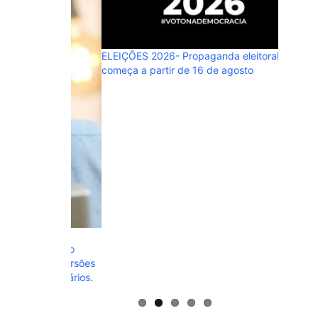
ELEIÇÕES 2026- Propaganda eleitoral
começa a partir de 16 de agosto
ELEIÇÃO
o povo, 
bem!”
cio, na
alguém. Ao
imenta versões
 adversários.