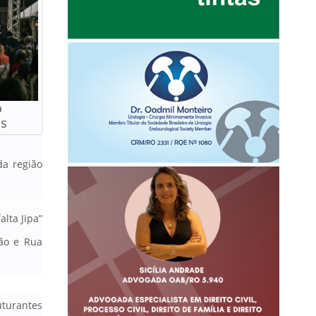
o
os
da região
lta Jipa”
ção e Rua
uturantes