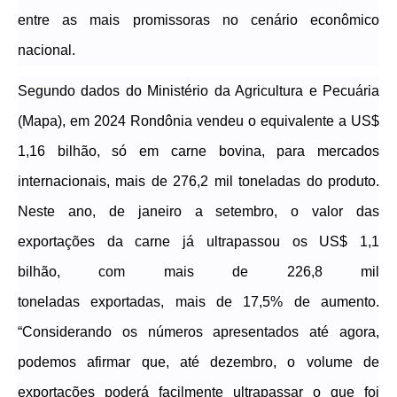
entre as mais promissoras no cenário econômico
nacional.
Segundo dados do Ministério da Agricultura e Pecuária
(Mapa),
em 2024
Rondônia
vendeu o equivalente a
US$
1,16 bilhão,
só em carne bovina, para mercados
internacionais, mais de
276,2 mil toneladas
do produto.
Neste ano, de janeiro a
setembro,
o
valor
das
exportações da carne
já
ultrapassou os
US$ 1,1
bilhão,
com mais de
226,8 mil
toneladas
exportadas,
mais de 17,5% de aumento
.
“
Considerando os números apresentados até agora,
podemos afirmar que, a
té dezembro, o volume de
exportações pode
rá facilmente
ultrapassar o que foi