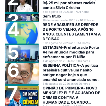
R$ 25 mil por ofensas raciais
contra Sílvia Cristina
5 de agosto de 2026 às 17:01 horas
Sem título
18 de novembro de 2025 às 16:17 horas
REDE ARASUPER SE DESPEDE
DE PORTO VELHO, APÓS 16
ANOS. CLIENTES LAMENTAM A
DECISÃO!
5 de agosto de 2026 às 13:54 horas
ESTIAGEM-Prefeitura de Porto
Velho anuncia medidas para
enfrentar super El Niño
4 de agosto de 2026 às 15:03 horas
RESENHA POLÍTICA-A política
brasileira cultiva um hábito
antigo: negar hoje o que
amanhã será anunciado como
decisão estratégica.
3 de agosto de 2026 às 06:26 horas
OPINIÃO DE PRIMEIRA- NOVO
MENGELE? ELE É ACUSADO DE
CRIMES CONTRA A
HUMANIDADE, QUANDO