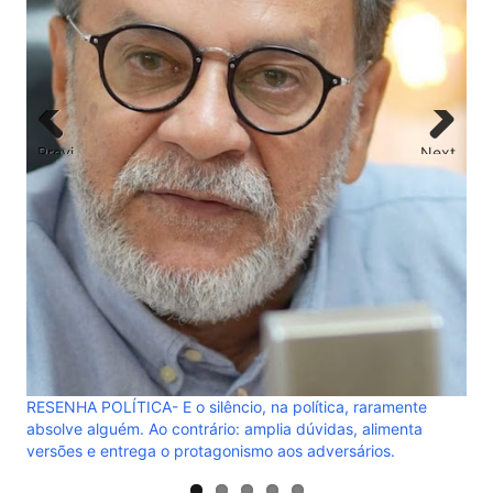
ELE
de 
DO
Previ
Next
A
ous
RESENHA POLÍTICA- E o silêncio, na política, raramente
absolve alguém. Ao contrário: amplia dúvidas, alimenta
versões e entrega o protagonismo aos adversários.