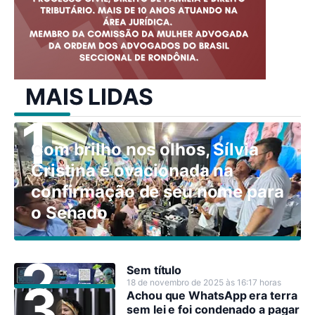
MAIS LIDAS
Com brilho nos olhos, Sílvia
Cristina é ovacionada na
confirmação de seu nome para
o Senado
Sem título
18 de novembro de 2025 às 16:17 horas
Achou que WhatsApp era terra
sem lei e foi condenado a pagar