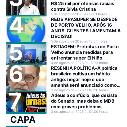
R$ 25 mil por ofensas raciais
contra Sílvia Cristina
5 de agosto de 2026 às 17:01 horas
REDE ARASUPER SE DESPEDE
DE PORTO VELHO, APÓS 16
ANOS. CLIENTES LAMENTAM A
DECISÃO!
5 de agosto de 2026 às 13:54 horas
ESTIAGEM-Prefeitura de Porto
Velho anuncia medidas para
enfrentar super El Niño
4 de agosto de 2026 às 15:03 horas
RESENHA POLÍTICA-A política
brasileira cultiva um hábito
antigo: negar hoje o que
amanhã será anunciado como
decisão estratégica.
3 de agosto de 2026 às 06:26 horas
Adeus a confúcio, que desiste
do Senado, mas deixa o MDB
com graves problemas
3 de agosto de 2026 às 01:30 horas
CAPA