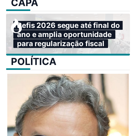
CAPA
Refis 2026 segue até final do
ano e amplia oportunidade
para regularização fiscal
POLÍTICA
ELE