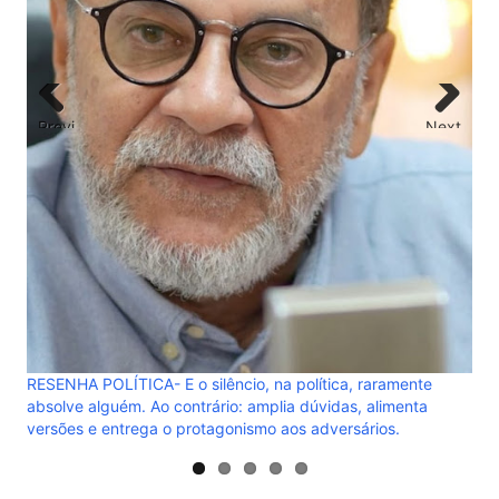
de 
DO
Previ
Next
A
ous
RESENHA POLÍTICA- E o silêncio, na política, raramente
absolve alguém. Ao contrário: amplia dúvidas, alimenta
versões e entrega o protagonismo aos adversários.