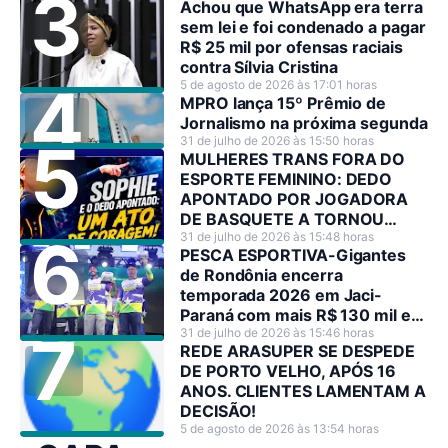
Achou que WhatsApp era terra
sem lei e foi condenado a pagar
R$ 25 mil por ofensas raciais
contra Sílvia Cristina
5 de agosto de 2026 às 17:01 horas
MPRO lança 15º Prêmio de
Jornalismo na próxima segunda
31 de julho de 2026 às 15:50 horas
MULHERES TRANS FORA DO
ESPORTE FEMININO: DEDO
APONTADO POR JOGADORA
DE BASQUETE A TORNOU
HEROÍNA NO SEU PAÍS
31 de julho de 2026 às 15:48 horas
PESCA ESPORTIVA-Gigantes
de Rondônia encerra
temporada 2026 em Jaci-
Paraná com mais R$ 130 mil em
premiações
31 de julho de 2026 às 15:46 horas
REDE ARASUPER SE DESPEDE
DE PORTO VELHO, APÓS 16
ANOS. CLIENTES LAMENTAM A
DECISÃO!
5 de agosto de 2026 às 13:54 horas