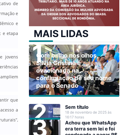
cativo de
ormação e
adêmico e
MAIS LIDAS
; e etapa
Com brilho nos olhos,
e jovens
Sílvia Cristina é
eriências
ovacionada na
e ampliem
confirmação de seu nome
para o Senado
antir que
Sem título
acesso a
18 de novembro de 2025 às
16:17 horas
uturais”,
Achou que WhatsApp
era terra sem lei e foi
condenado a pagar R$