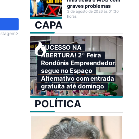
graves problemas
3 de agosto de 2026 às 01:30
horas
CAPA
ostagem
SUCESSO NA
ABERTURA! 2ª Feira
Rondônia Empreendedora
segue no Espaço
Alternativo com entrada
gratuita até domingo
POLÍTICA