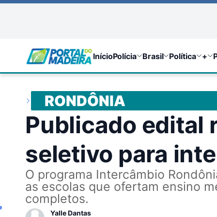
Início
Polícia
Brasil
Política
+
P
RONDÔNIA
Publicado edital 
seletivo para int
O programa Intercâmbio Rondônia
as escolas que ofertam ensino m
completos.
e
Yalle Dantas