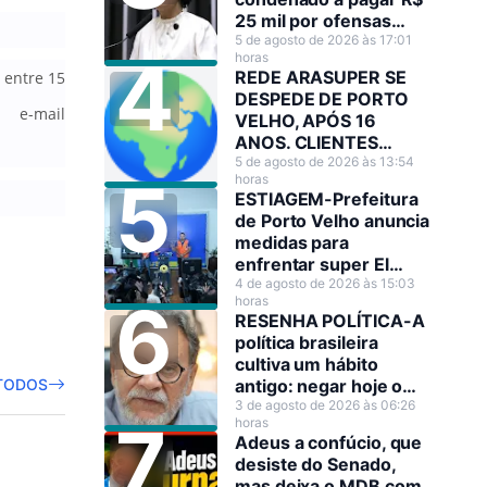
25 mil por ofensas
raciais contra Sílvia
5 de agosto de 2026 às 17:01
horas
Cristina
REDE ARASUPER SE
 entre 15
DESPEDE DE PORTO
 e-mail
VELHO, APÓS 16
ANOS. CLIENTES
LAMENTAM A
5 de agosto de 2026 às 13:54
horas
DECISÃO!
ESTIAGEM-Prefeitura
de Porto Velho anuncia
medidas para
enfrentar super El
Niño
4 de agosto de 2026 às 15:03
horas
RESENHA POLÍTICA-A
política brasileira
cultiva um hábito
TODOS
antigo: negar hoje o
que amanhã será
3 de agosto de 2026 às 06:26
horas
anunciado como
Adeus a confúcio, que
decisão estratégica.
desiste do Senado,
mas deixa o MDB com