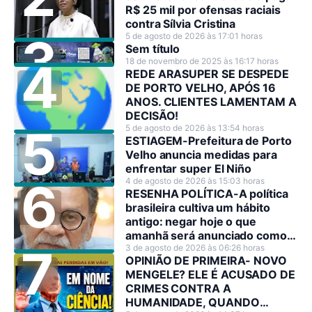
R$ 25 mil por ofensas raciais
contra Sílvia Cristina
5 de agosto de 2026 às 17:01 horas
Sem título
18 de novembro de 2025 às 16:17 horas
REDE ARASUPER SE DESPEDE
DE PORTO VELHO, APÓS 16
ANOS. CLIENTES LAMENTAM A
DECISÃO!
5 de agosto de 2026 às 13:54 horas
ESTIAGEM-Prefeitura de Porto
Velho anuncia medidas para
enfrentar super El Niño
4 de agosto de 2026 às 15:03 horas
RESENHA POLÍTICA-A política
brasileira cultiva um hábito
antigo: negar hoje o que
amanhã será anunciado como
decisão estratégica.
3 de agosto de 2026 às 06:26 horas
OPINIÃO DE PRIMEIRA- NOVO
MENGELE? ELE É ACUSADO DE
CRIMES CONTRA A
HUMANIDADE, QUANDO